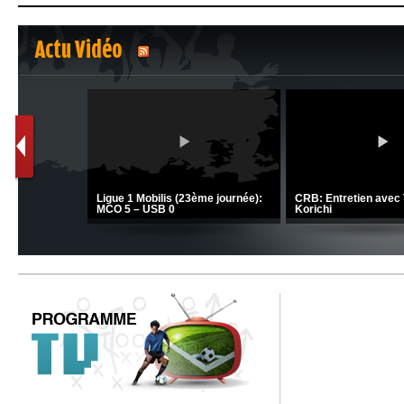
Actu Vidéo
Ligue 1 Mobilis (23ème journée):
CRB: Entretien avec 
MCO 5 – USB 0
Korichi
MCA: Kaci-Saïd évoqu
JSK: Brahim Zafour évoque la
succès du Mouloudia
situation du club
MFM