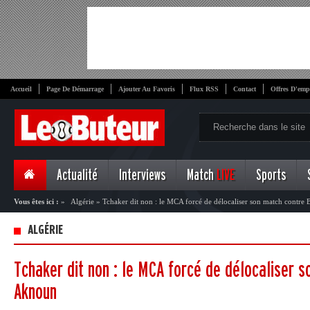
Accueil
Page De Démarrage
Ajouter Au Favoris
Flux RSS
Contact
Offres D'emp
Actualité
Interviews
Match
LIVE
Sports
Vous êtes ici :
»
Algérie
»
Tchaker dit non : le MCA forcé de délocaliser son match contre
ALGÉRIE
Tchaker dit non : le MCA forcé de délocaliser 
Aknoun