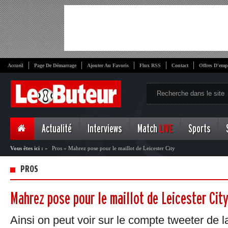
Accueil
Page De Démarrage
Ajouter Au Favoris
Flux RSS
Contact
Offres D'emp
Actualité
Interviews
Match
LIVE
Sports
Vous êtes ici :
»
Pros
»
Mahrez pose pour le maillot de Leicester City
PROS
Mahrez pose pour le maillot de Leicester Cit
Ainsi on peut voir sur le compte tweeter de l