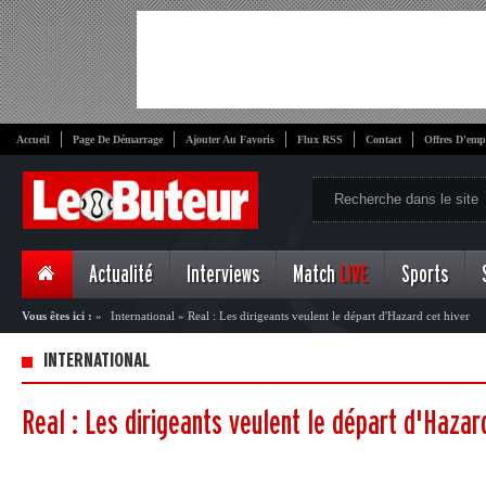
Accueil
Page De Démarrage
Ajouter Au Favoris
Flux RSS
Contact
Offres D'emp
Actualité
Interviews
Match
LIVE
Sports
Vous êtes ici :
»
International
»
Real : Les dirigeants veulent le départ d'Hazard cet hiver
INTERNATIONAL
Real : Les dirigeants veulent le départ d'Hazar