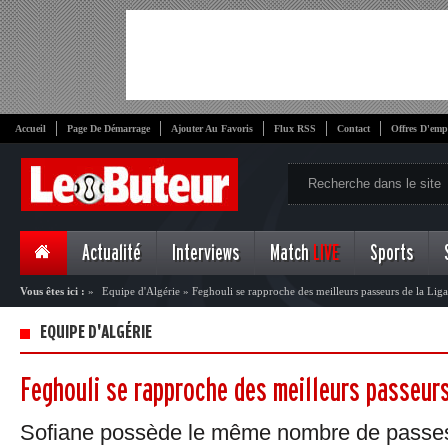
Accueil
Page De Démarrage
Ajouter Au Favoris
Flux RSS
Contact
Offres D'emp
Actualité
Interviews
Match
LIVE
Sports
Vous êtes ici :
»
Equipe d'Algérie
»
Feghouli se rapproche des meilleurs passeurs de la Liga
EQUIPE D'ALGÉRIE
Feghouli se rapproche des meilleurs passeurs
Sofiane possède le même nombre de passes 