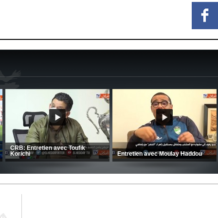
MCA: Kaci-Saïd évoque le large
succès du Mouloudia face au FC
CSC: La préparation des hommes
MFM
d’Amrani se poursuit en Tunisie