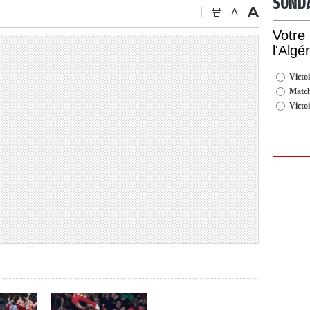
SOND
Votre
l'Algé
Victoi
Match
Victo