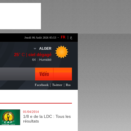
-
FR
|
ع
Jeudi 06 Août 2026 05:53
ALGER
25
° C |
ciel dégagé
64
: Humidité
Vidéo
|
|
Facebook
Twitter
Rss
Photo
01/04/2014
1/8 e de la LDC : Tous les
résultats