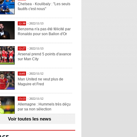
Chelsea - Koulibaly : "Les seuls
fautifs c'est nous"
12:30
- 2022/11/13
Benzema n'a pas été félicité par
Ronaldo pour son Ballon d'Or
12:27
- 2022/11/13
Arsenal prend 5 points d'avance
sur Man City
14:01
- 2022/11/12
Man United ne veut plus de
Maguire et Fred
13:13
- 2022/11/12
Allemagne : Hummels très déçu
par sa non sélection
Voir toutes les news
13:11
- 2022/11/12
Henry explique la chose qu'il
aime chez Benzema