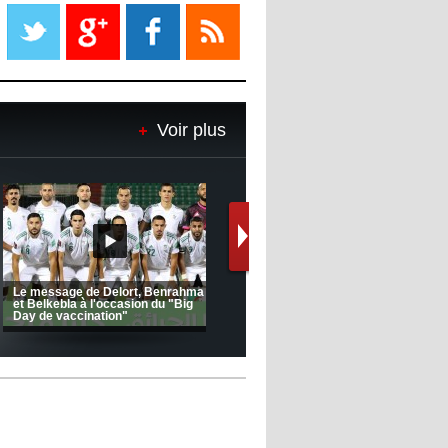
Liverpool mis en vente par son
propriétaire
08:18
- 2022/11/08
Le Barça savoure sa première
place et chambre le Real Madrid
Voir plus
08:16
- 2022/11/08
Real - Ancelotti : "On a joué trop
de matchs"
12:39
- 2022/11/06
Real : Les dirigeants veulent le
départ d'Hazard cet hiver
(Coupe de la CAF) Nkana FC 1 -
CRB 0