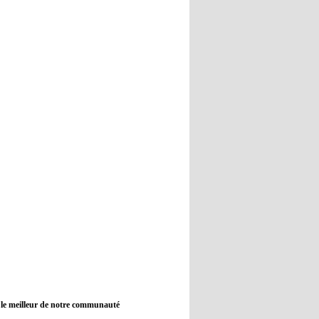
12:45
- 2022/11/09
Real : Guti critique l'absence de
Benzema
12:35
- 2022/11/09
Man City : Haaland reste sur le
banc de touche
12:33
- 2022/11/09
Real : Benzema toujours forfait
pour le dernier match avant le
Mondial
11:46
- 2022/11/09
Manchester City ne payait plus
Benjamin Mendy
12:17
- 2022/11/08
Man United : Choupo-Moting
ciblé pour remplacer Ronaldo ?
 le meilleur de notre communauté
08:21
- 2022/11/08