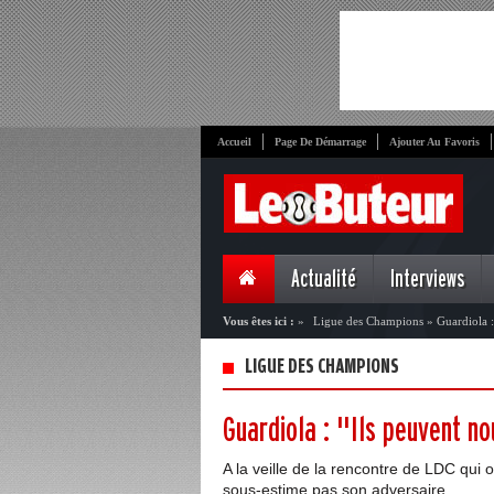
Accueil
Page De Démarrage
Ajouter Au Favoris
Actualité
Interviews
Vous êtes ici :
»
Ligue des Champions
»
Guardiola :
LIGUE DES CHAMPIONS
Guardiola : "Ils peuvent n
A la veille de la rencontre de LDC qu
sous-estime pas son adversaire.