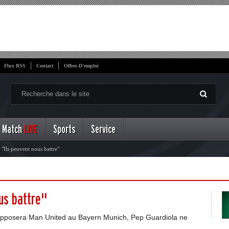
Flux RSS
Contact
Offres D'emploi
Match
LIVE
Sports
Service
 "Ils peuvent nous battre"
ous battre"
i opposera Man United au Bayern Munich, Pep Guardiola ne