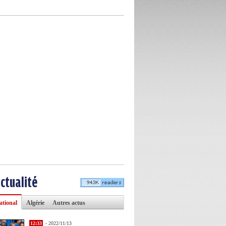
actualité
ational
Algérie
Autres actus
12:33
- 2022/11/13