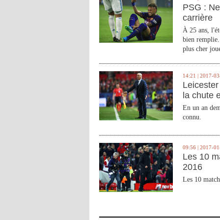
PSG : Ne
carrière
À 25 ans, l'é
bien remplie.
plus cher joue
14:21 | 2017-03
Leicester 
la chute 
En un an demi
connu.
09:56 | 2017-01
Les 10 m
2016
Les 10 match