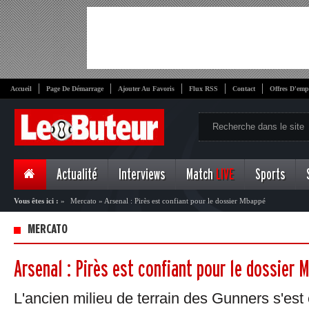
Accueil
Page De Démarrage
Ajouter Au Favoris
Flux RSS
Contact
Offres D'emp
Actualité
Interviews
Match
LIVE
Sports
Vous êtes ici :
»
Mercato
»
Arsenal : Pirès est confiant pour le dossier Mbappé
MERCATO
Arsenal : Pirès est confiant pour le dossier 
L'ancien milieu de terrain des Gunners s'est