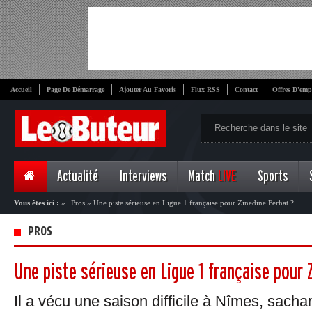
Accueil
Page De Démarrage
Ajouter Au Favoris
Flux RSS
Contact
Offres D'emp
Actualité
Interviews
Match
LIVE
Sports
Vous êtes ici :
»
Pros
»
Une piste sérieuse en Ligue 1 française pour Zinedine Ferhat ?
PROS
Une piste sérieuse en Ligue 1 française pour 
Il a vécu une saison difficile à Nîmes, sachant 